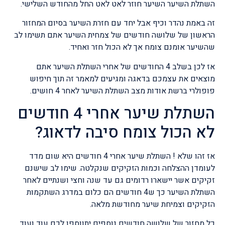
השתלת השיער השיער חוזר לאט לאט החל מהחודש השלישי.
זה באמת נהדר וכיף אבל יחד עם חזרת השיער בסיום המחזור
הראשון של שלושה חודשים של צמחית השיער אתם תשימו לב
שהשיער אומנם צומח אך לא הכול חזר ואחיד.
אז לכן בשלב 4 החודשים של אחרי השתלת השיער אתם
מוצאים את עצמכם בדאגה ומגיעים למאמר זה תוך חיפוש
פופולרי ברשת אודות מצב השתלת השיער לאחר 4 חושים.
השתלת שיער אחרי 4 חודשים
לא הכול צומח סיבה לדאוג?
אז זהו שלא ! השתלת שיער אחרי 4 חודשים היא שום מדד
לעומדן ההצלחה וכמות הזקיקים שנקלטה. שימו לב שישנם
זקיקים אשר יישארו רדומים גם עד שנה וחצי ושנתיים לאחר
השתלת השיער כך ש4 חודשים הם כלום במדרג השתקמות
הזקיקים וצמיחת שיער מחודשת מלאה.
כל מחזור של שלושה חודשים נוספים יתווספו לכם עוד ועוד