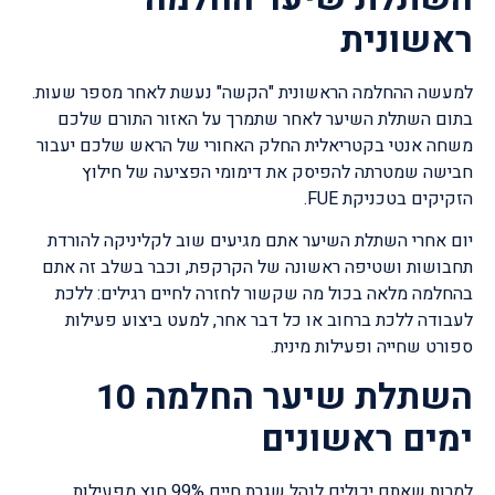
ראשונית
למעשה ההחלמה הראשונית "הקשה" נעשת לאחר מספר שעות.
בתום השתלת השיער לאחר שתמרך על האזור התורם שלכם
משחה אנטי בקטריאלית החלק האחורי של הראש שלכם יעבור
חבישה שמטרתה להפיסק את דימומי הפציעה של חילוץ
הזקיקים בטכניקת FUE.
יום אחרי השתלת השיער אתם מגיעים שוב לקליניקה להורדת
תחבושות ושטיפה ראשונה של הקרקפת, וכבר בשלב זה אתם
בהחלמה מלאה בכול מה שקשור לחזרה לחיים רגילים: ללכת
לעבודה ללכת ברחוב או כל דבר אחר, למעט ביצוע פעילות
ספורט שחייה ופעילות מינית.
השתלת שיער החלמה 10
ימים ראשונים
למרות שאתם יכולים לנהל שגרת חיים 99% חוץ מפעילות