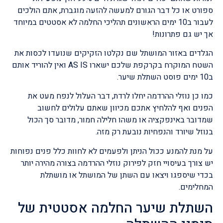
ספורט או כל דבר הגורם למעשה להזעה מוגברת, אתם הולכים
לעבור ב10 ימים הראשונים תהליכי החלמה לא אסטטים במיוחד
אך יש גם פתרונות!
הגלדים באזור המושתל שם נקלטו הזקיקים שנועדו לכסות את
השטח המוקרח בקרקפת שלכם ישארו AS IS ואין להוריד אותם
ב10 ימים פוסט השתלת שיער.
כמו כן נוזלי ההרדמה יחלו לרדת, דבר העלול לנפח מעט את
הפנים ואף להלחיץ אתכם מכיוון שאתם עלולים לחשוב
שמדובר באינפקציה או משהו חלילה חמור, מדובר סך הכול
בנוזל שיורד והנפחיות נובעת רק מזה.
על מנת להמנע ככול הניתן ולפעמים לא לחוות כלל פנים נפוחות
יש צורך בעיסויי חזק לפירוק נוזלי ההרדמה בצורה מהירה יותר
בכדי שיספגו ויצאו עם השתן של המושתל או מושתלת
המחלימים.
השתלת שיער החלמה אסטטית של