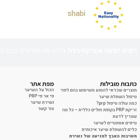
shabi
רוצים הצעה אטרקטיבית?
מלאו את הפרטים ונציג מט
כתבות מובילות
מפת אתר
הכול על השיער
מוצרים שכדאי להמנע משימוש בהם לפני
פי אר פי PRP
טיפול השתלת שיער
נשירת שיער
כמה עולה טיפול prp?
צור קשר
זריקת PRP בקופת חולים כללית – כל מה
שצריך לדעת
טיפים אסתטיים לשיער
כלים להשתלת שיער איכותית
חשיבות האבץ למניעה של נשירת