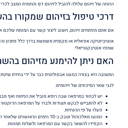
הזנחה של זיהום עלולה להוביל לזיהום דם והחמרת המצב לכדי
דרכי טיפול בזיהום שמקורו ב
אם אתם מפתחים זיהום, חשוב ליצור קשר עם המנתח שלכם או ר
אנטיביוטיקה אוראלית או מקומית משמשת בדרך כלל פתרון נהדר 
שמפו אנטיבקטריאלי.
האם ניתן להימנע מזיהום בהש
התשובה היא בצורה כמעט אבסולוטית כבר על ידי בחירת שיטת DHI על פני FUE וכך להמנע מנקרוסיז (נמק).
לגבי שאר הסיכונים של זיהומים:
יש לבחור במרפאה שבה רופא מוביל את הניתוח ואף מבצ
לא להתבייש לבקש תעודות ולברר על המרפאה הדוקטור וג
פעלו על פי ההנחיות.
המנעו מאלכוהול וטבק ב-10 הימים הראושנים שלאחר השתלת השיער.
הקפידו להשאר בקשר עם המרפאה ולשלוח תמונות.