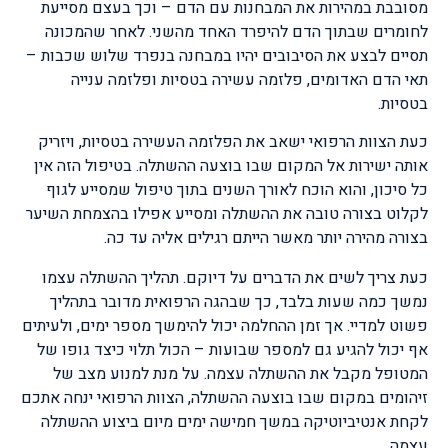
מסובבת במהירות את המבחנות עם הדם – וכך בעצם מסייעת
לחומרים שבתוך הדם להיפרד האחד מהשני. לאחר שהמכונה
תסיים לבצע את הסיבובים יהיו במבחנה בנפרד שלוש שכבות –
תאי הדם האדומים, פלזמה עשירה בטסיות ופלזמה ענייה
בטסיות.
כעת הצוות הרפואי ישאב את הפלזמה העשירה בטסיות, ויזריק
אותה ישירות אל המקום שבו בוצעה ההשתלה. בטיפול הזה אין
כל סיכון, והוא הוכח לאורך השנים בתוך טיפול שמסייע לגוף
לקלוט בצורה טובה את ההשתלה ומסייע אפילו בהצמחת השיער
בצורה מהירה יותר מאשר הייתם רגילים אליה עד כה.
כעת צריך לשים את הדברים על דיוקם. תהליך ההשתלה עצמו
נמשך כמה שעות בלבד, כך שבהגה הרפואית מדובר בתהליך
פשוט למדיי. אך זמן ההחלמה יכול להימשך מספר ימים, ולעיתים
אף יכול להגיע גם למספר שבועות – הכול תלוי כיצד גופו של
המטופל מקבל את ההשתלה עצמה. על מנת למנוע מצב של
זיהומים במקום שבו בוצעה ההשתלה, הצוות הרפואי ינחה אתכם
לקחת אנטיביוטיקה במשך חמישה ימים מיום ביצוע ההשתלה
עצמה.