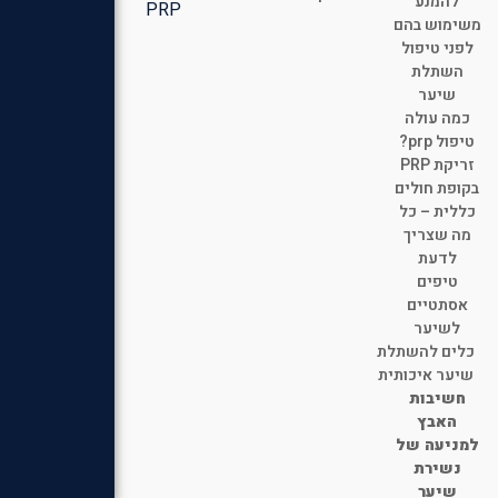
להמנע
PRP
משימוש בהם
לפני טיפול
השתלת
שיער
כמה עולה
טיפול prp?
זריקת PRP
בקופת חולים
כללית – כל
מה שצריך
לדעת
טיפים
אסתטיים
לשיער
כלים להשתלת
שיער איכותית
חשיבות
האבץ
למניעה של
נשירת
שיער