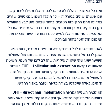
לכם ביוקר.
ואם כל האופציות הללו לא סייעו לכם, תוכלו אפילו ליצור קשר
עם אנשים שונים בטורקיה – כך תוכלו לשמוע מאנשים שגרים
במדינה מהם המקומות הטובים ביותר שבהם ניתן לבצע השתלת
זקן בטורקיה. כמובן שבתור מקומיים הם בוודאי מכירים את כל
האופציות הזמינות ויוכלו לסייע לכם רבות עד אשר תמצאו את
המקום הרלוונטי ביותר עבורכם.
לאחר שדאגתם לכל הבירוקרטיה והעניינים מסביב, כעת הגיע
הזמן לדבר על השתלת השיער עצמה. כיום בתחום של השתלות
השיער ישנן שתי שיטות עיקריות שהן לב ליבו של הענף. השיטה
הראשונה נקראת
FUE – follicular unit extraction
בשיטה
הזאת הרופאים משתמשים בזקיקי שיער שונים בגוף על מנת
להשתיל אותם באזור הרלוונטי. לרוב מדובר על זקיקי שיער
חזקים, כאלה שיקלטו בצורה מלאה וטובה באזור החדש.
האופציה השנייה נקראת
DHI – direct hair implantation
בשיטה הזאת לוקח הרופא אך ורק את הזקיק עצמו, ובאמצעות
מכשור מתקדם הוא משתיל אותו במקום הרלוונטי. כך שכעת