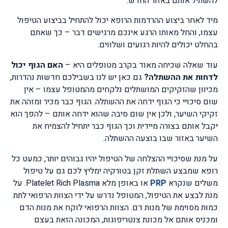
להשתיל אותם באזור החדש.
מיד לאחר ביצוע ההרדמות הרופא יכול להתחיל בביצוע הטיפול
עצמו, והחל מאותו הרגע אינכם מרגישים דבר – כך שאתם
בהחלט יכולים להיות רגועים ושלווים.
עוד שאלה שכיחה מאוד בקרב מטופלים היא –
האם הגוף יכול
לדחות את ההשתלה?
גם כאן יש לנו בשבילכם חדשות נהדרות,
מכיוון שהזקיקים המושתלים נלקחים מהמטופל עצמו – אין
שום סיכויי כי הגוף ידחה את ההשתלה. הגוף כבר מכיר ומזהה את
זקיקי השיער, ולכן אין שום סיבה שהוא ידחה אותם – להפך הוא
יקבל אותם בצורה מיידית וכך הגוף כבר יתחיל להצמיח את
השיער באזור שבו בוצעה ההשתלה.
על מנת שסיכויי ההצלחה של הטיפול יהיו גבוהים יותר, כמעט כל
רופא שמבצע השתלת זקן בטורקיה ימליץ לכם גם על טיפול
משלים שנקרא
PRP
או באופן מלא Platelet Rich Plasma. על
מנת לבצע את הטיפול, המטופל נדרש על ידי הצוות הרפואי לתת
כמות מסוימת של מנות דם. הצוות הרפואי לוקח את מנות הדם
ומכניס אותם אל מכונת צנטריפוגות, המכונה הזאת בעצם