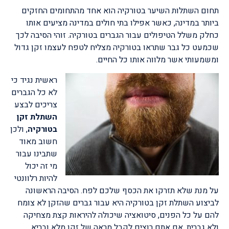
תחום השתלות השיער בטורקיה הוא אחד מהתחומים החזקים
ביותר במדינה, כאשר אפילו בתי חולים במדינה מציעים אותו
כחלק משלל הטיפולים עבור הגברים בטורקיה. זוהי הסיבה לכך
שכמעט כל גבר שתראו בטורקיה מצליח לטפח לעצמו זקן גדול
ומשמעותי אשר מלווה אותו כל החיים.
ראשית נגיד כי
לא כל הגברים
צריכים לבצע
השתלת זקן
בטורקיה
, ולכן
חשוב מאוד
שתבינו עבור
מי זה יכול
להיות רלוונטי
על מנת שלא תזרקו את הכסף שלכם לפח. הסיבה הראשונה
לביצוע השתלת זקן בטורקיה היא עבור גברים שהזקן לא צומח
להם על כל הפנים, סיטואציה שיכולה להיראות קצת מצחיקה
ולא גברית. אם אתם רוצים לקבל מראה של זקן מלא ובריא,