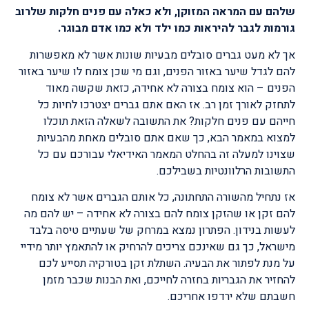
שלהם עם המראה המזוקן, ולא כאלה עם פנים חלקות שלרוב
גורמות לגבר להיראות כמו ילד ולא כמו אדם מבוגר.
אך לא מעט גברים סובלים מבעיות שונות אשר לא מאפשרות
להם לגדל שיער באזור הפנים, וגם מי שכן צומח לו שיער באזור
הפנים – הוא צומח בצורה לא אחידה, כזאת שקשה מאוד
לתחזק לאורך זמן רב. אז האם אתם גברים יצטרכו לחיות כל
חייהם עם פנים חלקות? את התשובה לשאלה הזאת תוכלו
למצוא במאמר הבא, כך שאם אתם סובלים מאחת מהבעיות
שצוינו למעלה זה בהחלט המאמר האידיאלי עבורכם עם כל
התשובות הרלוונטיות בשבילכם.
אז נתחיל מהשורה התחתונה, כל אותם הגברים אשר לא צומח
להם זקן או שהזקן צומח להם בצורה לא אחידה – יש להם מה
לעשות בנידון. הפתרון נמצא במרחק של שעתיים טיסה בלבד
מישראל, כך גם שאינכם צריכים להרחיק או להתאמץ יותר מידיי
על מנת לפתור את הבעיה. השתלת זקן בטורקיה תסייע לכם
להחזיר את הגבריות בחזרה לחייכם, ואת הבנות שכבר מזמן
חשבתם שלא ירדפו אחריכם.