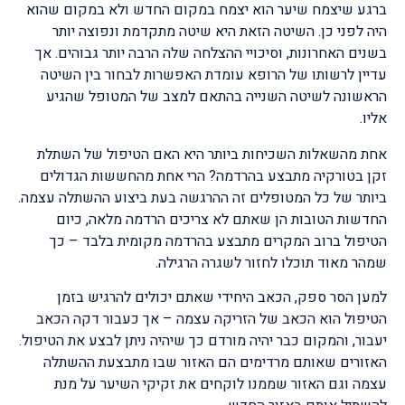
ברגע שיצמח שיער הוא יצמח במקום החדש ולא במקום שהוא
היה לפני כן. השיטה הזאת היא שיטה מתקדמת ונפוצה יותר
בשנים האחרונות, וסיכויי ההצלחה שלה הרבה יותר גבוהים. אך
עדיין לרשותו של הרופא עומדת האפשרות לבחור בין השיטה
הראשונה לשיטה השנייה בהתאם למצב של המטופל שהגיע
אליו.
אחת מהשאלות השכיחות ביותר היא האם הטיפול של השתלת
זקן בטורקיה מתבצע בהרדמה? הרי אחת מהחששות הגדולים
ביותר של כל המטופלים זה ההרגשה בעת ביצוע ההשתלה עצמה.
החדשות הטובות הן שאתם לא צריכים הרדמה מלאה, כיום
הטיפול ברוב המקרים מתבצע בהרדמה מקומית בלבד – כך
שמהר מאוד תוכלו לחזור לשגרה הרגילה.
למען הסר ספק, הכאב היחידי שאתם יכולים להרגיש בזמן
הטיפול הוא הכאב של הזריקה עצמה – אך כעבור דקה הכאב
יעבור, והמקום כבר יהיה מורדם כך שיהיה ניתן לבצע את הטיפול.
האזורים שאותם מרדימים הם האזור שבו מתבצעת ההשתלה
עצמה וגם האזור שממנו לוקחים את זקיקי השיער על מנת