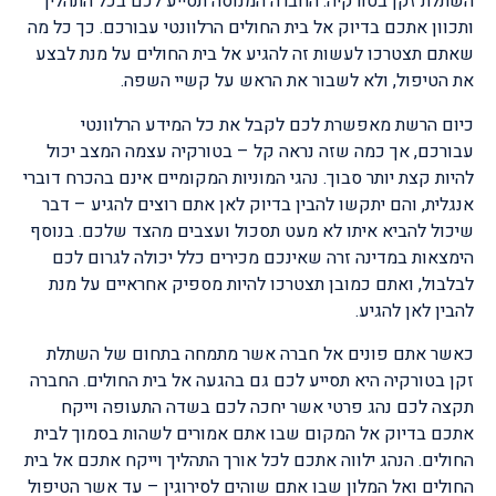
השתלת זקן בטורקיה. החברה המנוסה תסייע לכם בכל התהליך
ותכוון אתכם בדיוק אל בית החולים הרלוונטי עבורכם. כך כל מה
שאתם תצטרכו לעשות זה להגיע אל בית החולים על מנת לבצע
את הטיפול, ולא לשבור את הראש על קשיי השפה.
כיום הרשת מאפשרת לכם לקבל את כל המידע הרלוונטי
עבורכם, אך כמה שזה נראה קל – בטורקיה עצמה המצב יכול
להיות קצת יותר סבוך. נהגי המוניות המקומיים אינם בהכרח דוברי
אנגלית, והם יתקשו להבין בדיוק לאן אתם רוצים להגיע – דבר
שיכול להביא איתו לא מעט תסכול ועצבים מהצד שלכם. בנוסף
הימצאות במדינה זרה שאינכם מכירים כלל יכולה לגרום לכם
לבלבול, ואתם כמובן תצטרכו להיות מספיק אחראיים על מנת
להבין לאן להגיע.
כאשר אתם פונים אל חברה אשר מתמחה בתחום של השתלת
זקן בטורקיה היא תסייע לכם גם בהגעה אל בית החולים. החברה
תקצה לכם נהג פרטי אשר יחכה לכם בשדה התעופה וייקח
אתכם בדיוק אל המקום שבו אתם אמורים לשהות בסמוך לבית
החולים. הנהג ילווה אתכם לכל אורך התהליך וייקח אתכם אל בית
החולים ואל המלון שבו אתם שוהים לסירוגין – עד אשר הטיפול