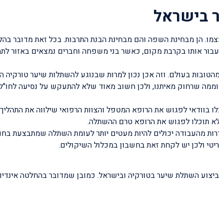
ר בישראל
עצמו. הן מבחינת השפה והם מבחינת הבנת התרבות. בכל זאת מדובר בהלי
בור אותו בקרבת מקום, כאשר בני משפחה וחברים נמצאים באזור לת
ובות בעולם. וזה אכן נכון למרות שבנוגע להשתלות שיער טורקיה היא
וממה שרחוק מאיתנו, ולכן חשוב מאוד שלא להתעקש על נסיעה לחו"ל 
ו בוודאי לפגוש את הרופא המטפל והצוות הרפואי שילווה את התהליך
לא תוכלו לפגוש את הרופא טרם ההשתלה.
עדרות מהעבודה יכולים להיות מעטים יותר לעומת השתלה שמתבצעת בחו
קריטי ולכן יש לקחת זאת בחשבון במכלול השיקולים.
יצוע השתלת שיער בטורקיה ובישראל. כמובן שמדובר בהחלטה אינדיוו