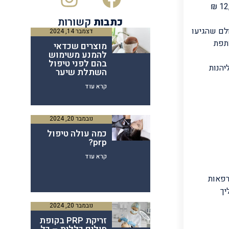
טווח המחירים להשתלת שיער בטורקיה נע בין 6,000 ₪ ל-10,000 ₪ , לעומת ישראל בה המחירים נעים בין 12,000 ₪
כתבות
קשורות
לם שהגיעו
דצמבר 14, 2024
תפת
מוצרים שכדאי
להמנע משימוש
בהם לפני טיפול
יהנות
השתלת שיער
קרא עוד
נובמבר 20, 2024
כמה עולה טיפול
prp?
קרא עוד
רפאות
יך
נובמבר 20, 2024
זריקת PRP בקופת