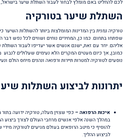
לכם להחליט באם מומלץ לבחור לעבור השתלת שיער בישראל, א
השתלת שיער בטורקיה
טורקיה נמנית בין המדינות המומלצות ביותר להשתלות השיער כיוו
שפתחו בתחום. כמו כן, המחירים נוחים ושווים לכל נפש דבר הת
אליהם. יחד עם זאת, ישנם אנשים אשר יעדיפו לעבור השתלת 
כמובן, אך כיום מעטים המקרים הלא נעימים שעלולים לנבוע מא
נוסעים לטורקיה למטרות תיירות ורפואה ונהנים מיחס הולם ונעי
יתרונות לביצוע השתלות שיער
איכות הרפואה –
כפי שצוין מעלה, טורקיה ידועה בתור 
במהלך השנה אלפי אנשים מרחבי העולם לצורך ביצוע ההל
להוסיף כי מיטב הרופאים בעולם מגיעים לטורקיה מידי 
לביצוע ההליך.