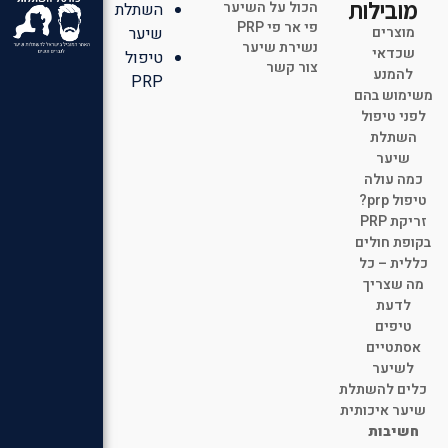
מובילות
הכול על השיער
השתלת
פי אר פי PRP
מוצרים
שיער
נשירת שיער
שכדאי
טיפול
צור קשר
להמנע
PRP
משימוש בהם
לפני טיפול
השתלת
שיער
כמה עולה
טיפול prp?
זריקת PRP
בקופת חולים
כללית – כל
מה שצריך
לדעת
טיפים
אסתטיים
לשיער
כלים להשתלת
שיער איכותית
חשיבות