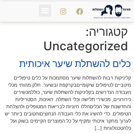
פי אר פי PRP
נשירת שיער
הכול על השיער
קטגוריה:
Uncategorized
כלים להשתלת שיער איכותית
קליניקות רבות להשתלות שיער מסתמכות על כלים טיפוליים
מיטביים לטיפולים שיקומייםבקרקפת ובשיער. חלק מהותי מכלי
העבודה הנדרשים בקליניקות להשתלות שיער, כוללמכשירים
כירורגיים, מכשירי תלישה וכלי השתלה. האיכות, הסטריליות
והחדשנות של הכליםהללו חיוניות לבריאות המטופלים ולהצלחת
הטיפולים. כדי להשיג את כלי העבודה הנחוציםוהטובים ביותר יש
לערוך מחקר איכותי ומקיף על כל המוצרים הקיימים בשוק ועל
כלהטכנולוגיות […]