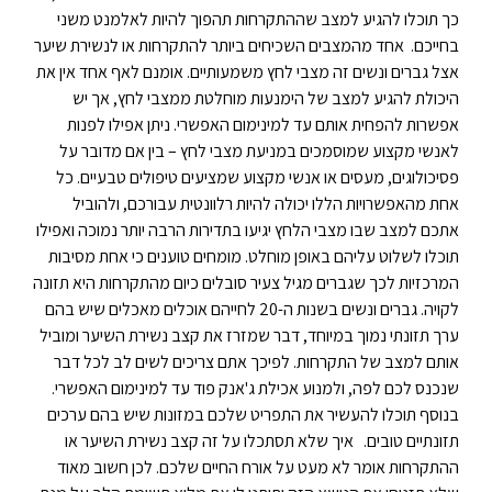
כך תוכלו להגיע למצב שההתקרחות תהפוך להיות לאלמנט משני
בחייכם.
אחד מהמצבים השכיחים ביותר להתקרחות או לנשירת שיער
אצל גברים ונשים זה מצבי לחץ משמעותיים. אומנם לאף אחד אין את
היכולת להגיע למצב של הימנעות מוחלטת ממצבי לחץ, אך יש
אפשרות להפחית אותם עד למינימום האפשרי. ניתן אפילו לפנות
לאנשי מקצוע שמוסמכים במניעת מצבי לחץ – בין אם מדובר על
פסיכולוגים, מעסים או אנשי מקצוע שמציעים טיפולים טבעיים. כל
אחת מהאפשרויות הללו יכולה להיות רלוונטית עבורכם, ולהוביל
אתכם למצב שבו מצבי הלחץ יגיעו בתדירות הרבה יותר נמוכה ואפילו
תוכלו לשלוט עליהם באופן מוחלט.
מומחים טוענים כי אחת מסיבות
המרכזיות לכך שגברים מגיל צעיר סובלים כיום מהתקרחות היא תזונה
לקויה. גברים ונשים בשנות ה-20 לחייהם אוכלים מאכלים שיש בהם
ערך תזונתי נמוך במיוחד, דבר שמזרז את קצב נשירת השיער ומוביל
אותם למצב של התקרחות. לפיכך אתם צריכים לשים לב לכל דבר
שנכנס לכם לפה, ולמנוע אכילת ג'אנק פוד עד למינימום האפשרי.
בנוסף תוכלו להעשיר את התפריט שלכם במזונות שיש בהם ערכים
תזונתיים טובים.
איך שלא תסתכלו על זה קצב נשירת השיער או
ההתקרחות אומר לא מעט על אורח החיים שלכם. לכן חשוב מאוד