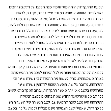
תופעת ההתקרחות הייתה מאז ותמיד מנת חלקם של חלקים נרחבים
באוכלוסייה. התופעה נפוצה במיוחד אצל גברים, אך ניתן לראות
בצורה ברורה כי גם נשים עשויים לסבול ממנה. ההתקרחות מוגדרת
בתוך תופעה גופנית, אך בשונה מתופעות גופניות אחרות יכולות להיות
לא מעט רבדים שמביאים אותה לידי ביטוי. הרבדים הללו הם רבדים
חברתיים, רבדים פסיכולוגיים ואפילו להפתעת לא מעט אנשים גם
רבדים כספיים.
למרות שאנו נוטים שלא להסתכל לאמת בעיניים –
מחקרים הראו כי אנשים הסובלים מהתקרחות אינם רצויים במקומות
עבודה וגם בחברויות. מהסיבה הזאת מרבית האנשים שסובלים
מהתקרחות עלולים לסבול גם מביטחון עצמי ירוד וממצבי רוח
תנודתיים. ההתקרחות היא אומנם תופעה טבעית של הגוף, אך כיום יש
לכם את היכולת למנוע אותה או לכל הפחות לעכב את התפשטותה
בצורה משמעותית.
צריך לעשות את ההפרדה בין נשירת שיער ובין
התקרחות, מדובר על שתי תופעות שונות לחלוטין. נשירת שיער
מתרחשת בקצב איטי יותר מאשר התקרחות, וברוב המקרים לא שמים
לכך לב מכיוון שהשיער החדש צומח בהתאם לקצב הנשירה.
התקרחות היא מצב שונה לחלוטין שבו קצב הנשירה של השערות הינו
כל כך גדול, שאפילו קצב הצמיחה איננו מצליח לכפות על כך. במצב