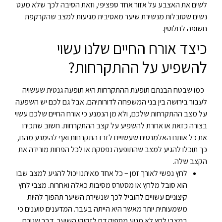
לשים את האצבע על אזור אחד ספציפי, וזאת הסיבה לכך שלא מעט
נשים שסובלות מנשירת שיער מאסיבית מגיעות למצב שהקרקפת
חשופה לחלוטין.
כיצד אורח החיים שלנו עשוי
להשפיע על ההתקרחות?
כמו שבטח הבנתם תופעת ההתקרחות היא תופעה גנטית שעשויה
לעבור בירושה בין בני המשפחה לדורותיהם. אבל גם לכם יש השפעה
על מצב ההתקרחות שלכם, ולא מן הנמנע כי אורח החיים שלכם עשוי
בצורה כזאת או אחרת להשפיע על קצב ההתקרחות. חשוב שתכירו
את כל אותם האלמנטים שעשויים לזרז התקרחות ואף להימנע מהם,
כך תוכלו להגיע למצב שהתופעה נפסקת או לכל הפחות מורידה את
הקצב שלה.
לחץ נפשי לאורך זמן – כל אחד מאיתנו יכול להגיע למצב שבו
הוא סובל מלחץ או מסטרס מסיבות כאלה ואחרות. מצבי לחץ
קיצוניים עשויים להוביל לכך שנשירת השיער תהפוך להיות
משמעותית יותר מאשר היא הייתה בעבר. המדענים טוענים כי
במצבי לחץ לא מגיע מספיק דם לזקיקי השיער, דבר שגורם