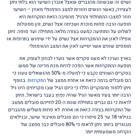
נשים זה שבשונה מהגברים שאצל אובדן השיער הוא בלתי ניתן
לעצירה, כאשר הנשים חוזרות למצב הורמונלי מאוזן – השיער
חוזר למצבו ההתחלתי והרגיל. מהסיבה הזאת התקרחות היא
תופעה הרבה פחות מוכרת ושכיחה אצל נשים, והן מסוגלות
לשלוט על התופעה כמעט בצורה מלאה מתחילה ועד סופה. ניתן
אפילו לאזן את ההתקרחות אצל נשים על ידי שימוש בתרופות או
תוספים שונים אשר יסייעו לאזן את המצב ההורמונלי.
בארץ נערכו לא מעט סקרים אשר נועדו לבחון לעומק את
תופעת ההתקרחות אשר הפכה להיות מכת מדינה של ממש.
בסקרים השונים נקבע כי למעלה מ-50% מהנשאלים טענו כי
הם סובלים ברמה כזאת או אחרת ממצב של
התקרחות
. בנוסף
ניתן ללמוד מהסקרים הללו כי כיום הגיל שבו מקריחים הינו גיל
הרבה יותר צעיר מאשר הגיל שהיה נפוץ בעבר בישראל, וניתן
לראות כי גם גברים בתחילת שנות ה-20 לחייהם סובלים ממצב
של התקרחות בצורה כזאת או אחרת. לא פחות משליש מהגברים
בגילאי 18 עד 25 סיפרו כי הם סובלים מאיבוד שיער, ובגילאים
מבוגרים ביותר ניתן לראות כי 80% סובלים כבר ממצב של
הקרחה משמעותית יותר.