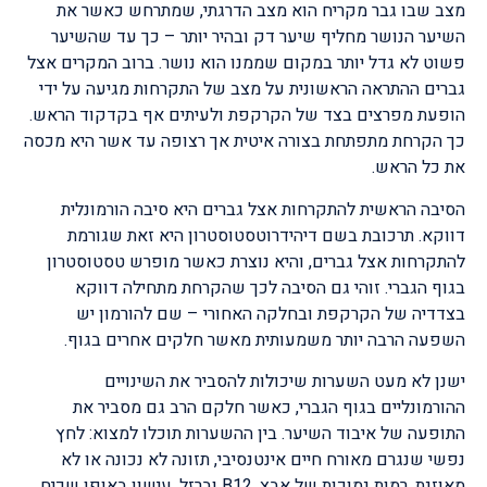
מצב שבו גבר מקריח הוא מצב הדרגתי, שמתרחש כאשר את
השיער הנושר מחליף שיער דק ובהיר יותר – כך עד שהשיער
פשוט לא גדל יותר במקום שממנו הוא נושר. ברוב המקרים אצל
גברים ההתראה הראשונית על מצב של התקרחות מגיעה על ידי
הופעת מפרצים בצד של הקרקפת ולעיתים אף בקדקוד הראש.
כך הקרחת מתפתחת בצורה איטית אך רצופה עד אשר היא מכסה
את כל הראש.
הסיבה הראשית להתקרחות אצל גברים היא סיבה הורמונלית
דווקא. תרכובת בשם דיהידרוטסטוסטרון היא זאת שגורמת
להתקרחות אצל גברים, והיא נוצרת כאשר מופרש טסטוסטרון
בגוף הגברי. זוהי גם הסיבה לכך שהקרחת מתחילה דווקא
בצדדיה של הקרקפת ובחלקה האחורי – שם להורמון יש
השפעה הרבה יותר משמעותית מאשר חלקים אחרים בגוף.
ישנן לא מעט השערות שיכולות להסביר את השינויים
ההורמונליים בגוף הגברי, כאשר חלקם הרב גם מסביר את
התופעה של איבוד השיער. בין ההשערות תוכלו למצוא: לחץ
נפשי שנגרם מאורח חיים אינטנסיבי, תזונה לא נכונה או לא
מאוזנת, רמות נמוכות של אבץ, B12 וברזל, עישון באופן שכיח