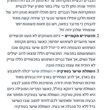
הגברים לבעיית התקרחות. עד לא מזמן זה גם היה הפתרון
היחיד שהיה ניתן לדבר עליו בתור פתרון יעיל לבעיית
ההתקרחות אצל הגברים. כיום תוכלו למצוא מגוון רחב של
פאות חלקן אפילו משיער טבעי כך שיהיה קשה מאוד
להבחין כי מדובר בפאה, ויש גם פאות פשוטות יותר
שהמחיר שלהן יהיה זול.
תכשירים מקומיים –
כיום משווקים לא מעט תכשירים
אשר מיועדים לשימוש יומיומי, כאשר בסיום תקופת
השימוש ההבטחה היא כי יגדל לכם שיער במקום שבו
השתמשתם בתכשיר. התכשירים הללו נמצאו לרוב יעילים
אצל נשים, אך אצל גברים השימוש בתכשירים הללו עדיין
לא הוכיח את עצמו בצורה טובה.
השתלת שיער בטורקיה –
השתלת שיער
יכולה להתבצע
גם בארץ, אך לרוב המחירים בארץ יהיו גבוהים מאוד
ואיכות הטיפול תהיה ירודה. מהסיבות הללו מוטב לבצע
השתלת שיער דווקא בחו"ל, כאשר המדינה המובילה כיום
היא ללא ספק טורקיה. השתלת שיער בטורקיה תפתור את
הבעיה מהיסוד ותאפשר לכם לחזור למצב שבו השיער
גדל ללא כל מגבלה או בעיה. השתלת שיער בטורקיה