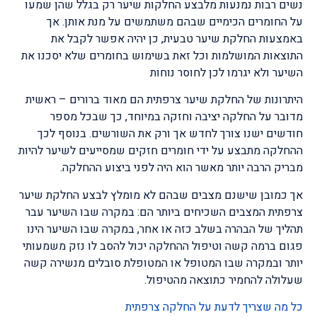
נשים רבות נמנעות מלבצע החלקות שיער רק בגלל שהן שמעו
על החומרים הכימיים שבהם משתמשים על מנת אותן. אך
באמצעות החלקת שיער טבעית, כן יהיה אפשר לקבל את
התוצאות המושלמות וכל זאת בשימוש בחומרים שלא יסכנו את
השיער ולא יגרמו לכן לחוסר נוחות
היתרונות של החלקת שיער צרפתית הם מאוד ברורים – ראשית
מדובר על החלקה יציבה וחזקה במיוחד, כך שבכל מספר
חודשים ישנו צורך לחדש אך ורק את השורשים. בנוסף לכך
ההחלקה מתבצע על ידי חומרים חזקים שמסייעים לשיער להיות
מבריק הרבה יותר מאשר הוא היה לפני ביצוע ההחלקה.
אך כמובן שישנם מצבים שבהם לא מומלץ לבצע החלקת שיער
צרפתית המצבים השכיחים ביותר הם: במקרה שבו השיער עבר
תהליך של הבהרה בשלב כזה או אחר, במקרה שבו השיער הינו
פגום ברמה קשה וטיפול ההחלקה יכול להסב לו נזק משמעותי
יותר ובמקרה שבו המטופל או המטופלת סובלים מנשירה קשה
שעלולה להחמיר כתוצאה מהטיפול.
כל מה שצריך לדעת על החלקה צרפתית