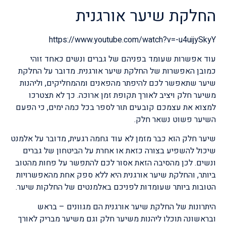
החלקת שיער אורגנית
https://www.youtube.com/watch?v=-u4uijySkyY
עוד אפשרות שעומד בפניהם של גברים ונשים כאחד זוהי
כמובן האפשרות של החלקת שיער אורגנית. מדובר על החלקת
שיער שתאפשר לכם להיפתר מהפאנים ומהמחליקים, וליהנות
משיער חלק ויציב לאורך תקופת זמן ארוכה. כך לא תצטרכו
למצוא את עצמכם קובעים תור לספר בכל כמה ימים, כי הפעם
השיער פשוט נשאר חלק.
שיער חלק הוא כבר מזמן לא עוד גחמה רגעית, מדובר על אלמנט
שיכול להשפיע בצורה כזאת או אחרת על הביטחון של גברים
ונשים. לכן מהסיבה הזאת אסור לכם להתפשר על פחות מהטוב
ביותר, והחלקת שיער אורגנית היא ללא ספק אחת מהאפשרויות
הטובות ביותר שעומדות לפניכם באלמנטים של החלקות שיער.
היתרונות של החלקת שיער אורגנית הם מגוונים – בראש
ובראשונה תוכלו ליהנות משיער חלק וגם משיער מבריק לאורך