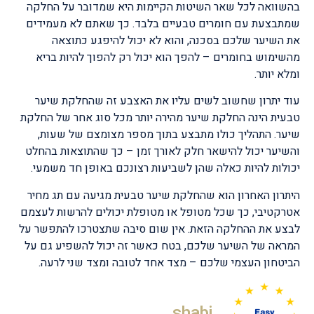
בהשוואה לכל שאר השיטות הקיימות היא שמדובר על החלקה
שמתבצעת עם חומרים טבעיים בלבד. כך שאתם לא מעמידים
את השיער שלכם בסכנה, והוא לא יכול להיפגע כתוצאה
מהשימוש בחומרים – להפך הוא יכול רק להפוך להיות בריא
ומלא יותר.
עוד יתרון שחשוב לשים עליו את האצבע זה שהחלקת שיער
טבעית הינה החלקת שיער מהירה יותר מכל סוג אחר של החלקת
שיער. התהליך כולו מתבצע בתוך מספר מצומצם של שעות,
והשיער יכול להישאר חלק לאורך זמן – כך שהתוצאות בהחלט
יכולות להיות כאלה שהן לשביעות רצונכם באופן חד משמעי.
היתרון האחרון הוא שהחלקת שיער טבעית מגיעה עם תג מחיר
אטרקטיבי, כך שכל מטופל או מטופלת יכולים להרשות לעצמם
לבצע את ההחלקה הזאת. אין שום סיבה שתצטרכו להתפשר על
המראה של השיער שלכם, בטח כאשר זה יכול להשפיע גם על
הביטחון העצמי שלכם – מצד אחד לטובה ומצד שני לרעה.
shabi