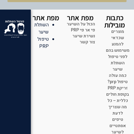
כתבות
מפת אתר
מפת אתר
מובילות
הכול על השיער
השתלת
פי אר פי PRP
מוצרים
שיער
נשירת שיער
שכדאי
טיפול
צור קשר
להמנע
PRP
משימוש בהם
לפני טיפול
השתלת
שיער
כמה עולה
טיפול prp?
זריקת PRP
בקופת חולים
כללית – כל
מה שצריך
לדעת
טיפים
אסתטיים
לשיער