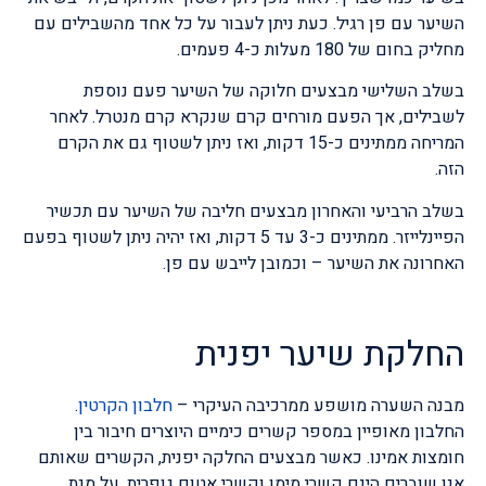
השיער עם פן רגיל. כעת ניתן לעבור על כל אחד מהשבילים עם
מחליק בחום של 180 מעלות כ-4 פעמים.
בשלב השלישי מבצעים חלוקה של השיער פעם נוספת
לשבילים, אך הפעם מורחים קרם שנקרא קרם מנטרל. לאחר
המריחה ממתינים כ-15 דקות, ואז ניתן לשטוף גם את הקרם
הזה.
בשלב הרביעי והאחרון מבצעים חליבה של השיער עם תכשיר
הפיינלייזר. ממתינים כ-3 עד 5 דקות, ואז יהיה ניתן לשטוף בפעם
האחרונה את השיער – וכמובן לייבש עם פן.
החלקת שיער יפנית
מבנה השערה מושפע ממרכיבה העיקרי –
חלבון הקרטין
.
החלבון מאופיין במספר קשרים כימיים היוצרים חיבור בין
חומצות אמינו. כאשר מבצעים החלקה יפנית, הקשרים שאותם
אנו שוברים הינם קשרי מימן וקשרי אטום גופרית. על מנת