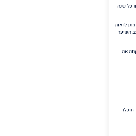
ש כל שנה
יתן לראות
צב השיער
קחת את
תוכלו