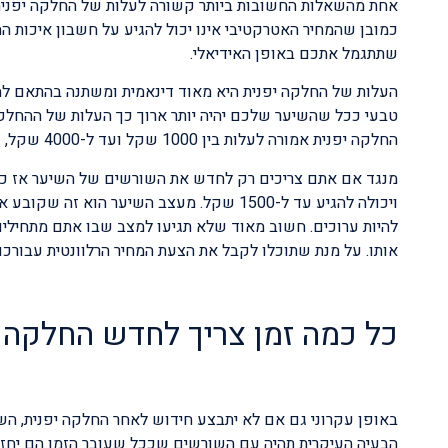
אחת מהשאלות החשובות ביותר קשורה לעלות של החלקה יפנית
כמובן שהמחיר האטרקטיבי אינו יכול להגיע על חשבון איכות 
שתתגמל אתכם באופן האידיאלי.
העלות של החלקה יפנית היא מאוד דינאמית ומשתנה בהתאם ל
טבעי ככל שהשיער שלכם יהיה יותר ארוך כך העלות של ההחלקה
החלקה יפנית אמורה לעלות בין 1000 שקל ועד ל-4000 שקל, כאשר אנו מדברים על טיפול מלא של החלקה.
ויכולה להגיע עד ל-1500 שקל. מעצב השיער ה
להיות ערוכים. חשוב מאוד שלא תגיעו למצב שבו אתם מתחילי
אותו. על מנת שתוכלו לקבל את הצעת המחיר הרלוונטית עבור
כל כמה זמן צריך לחדש החלקה 
באופן עקרוני גם אם לא יתבצע חידוש לאחר החלקה יפנית, הש
הבעיה העיקרית תהיה עם השורשים שככל שעובר הזמן הם יחזר