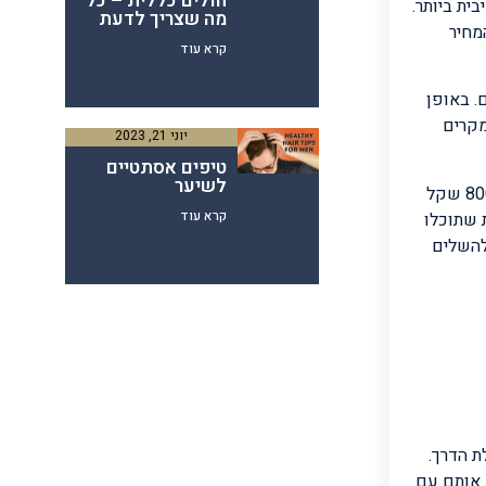
חולים כללית – כל
ת ביותר.
מה שצריך לדעת
מחיר
קרא עוד
. באופן
מקרים
יוני 21, 2023
טיפים אסתטיים
לשיער
מנגד אם אתם צריכים רק לחדש את השורשים של השיער אז כמובן העלות תהיה נמוכה יותר. העלות של חידוש השורשים מתחילה מ-800 שקל
קרא עוד
נת שתוכלו
להשלים
ת הדרך.
 אותם עם