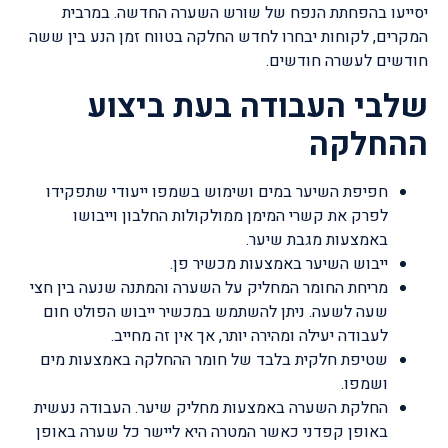
יסייעו בהפחתת הנפח של שורש השערה החדשה. במרבית
המקרים, לקוחות יבחרו לחדש החלקה בטווח זמן הנע בין ששה
חודשים לעשרה חודשים.
שלבי העבודה בעת ביצוע
ההחלקה
חפיפת השיער במים ושימוש בשמפו ייעודי שתפקידו
לפרק את קשרי המימן ממולקולות החלבון וייבושו
באמצעות מגבת שיער.
ייבוש השיער באמצעות מכשיר פן.
מריחת החומר המחליק על השערה והמתנה שנעה בין חצי
שעה לשעה. ניתן להשתמש במכשיר ייבוש הפולט חום
לעבודה יעילה ומהירה יותר, אך אין זה מחייב.
שטיפת חלקית בלבד של חומר ההחלקה באמצעות מים
ושמפו.
החלקת השערה באמצעות מחליק שיער. העבודה נעשית
באופן קפדני כאשר המטרה היא ליישר כל שערה באופן