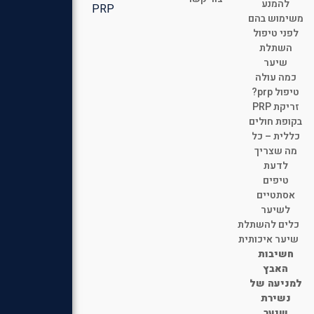
להמנע
PRP
משימוש בהם
לפני טיפול
השתלת
שיער
כמה עולה
טיפול prp?
זריקת PRP
בקופת חולים
כללית – כל
מה שצריך
לדעת
טיפים
אסתטיים
לשיער
כלים להשתלת
שיער איכותית
חשיבות
האבץ
למניעה של
נשירת
שיער