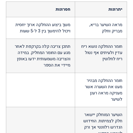
יתרונות
חסרונות
מראה השיער בריא,
משך ביצוע ההחלקה ארוך יחסית
מבריק וחלק
ויכול להימשך בין 3 ל-5 שעות
חומר ההחלקה נושא ריח
תתכן צריבה קלה בקרקפת לאחר
עדין ולעיתים אף נטול
מגע עם החומר המחליק. במידה
ריח לחלוטין
והצריבה משמעותית ידעו באופן
מיידי את הספר
חומר ההחלקה מבהיר
מעט את השערה אשר
מעניקה מראה רענן
לשיער
השיער המוחלק יישאר
חלק לצמיתות. החידוש
הנדרש רלוונטי אך ורק